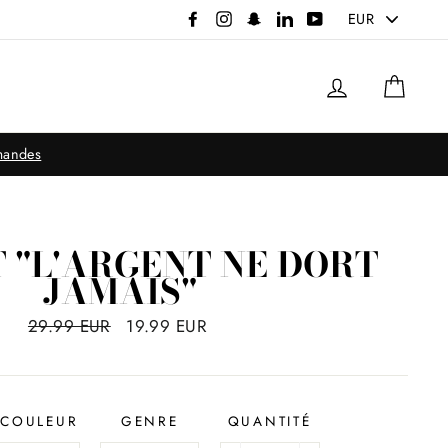
PICK
Facebook
Instagram
Snapchat
LinkedIn
YouTube
A
CURRENCY
Se connec
Pani
mmandes
T "L'ARGENT NE DORT
JAMAIS"
Prix
29.99 EUR
Prix
19.99 EUR
régulier
réduit
COULEUR
GENRE
QUANTITÉ