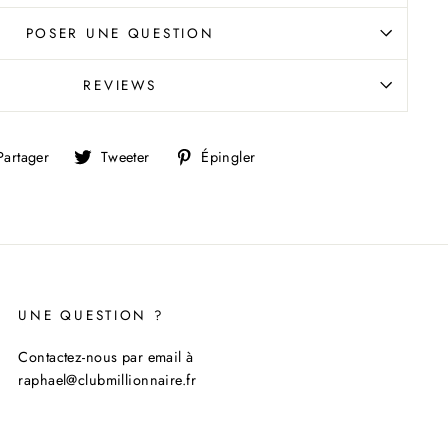
POSER UNE QUESTION
REVIEWS
Partager
Tweeter
Épingler
Partager
Tweeter
Épingler
sur
sur
sur
Facebook
Twitter
Pinterest
UNE QUESTION ?
Contactez-nous par email à
raphael@clubmillionnaire.fr