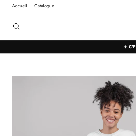
Passer
Accueil
Catalogue
au
contenu
Rechercher
✈️ C