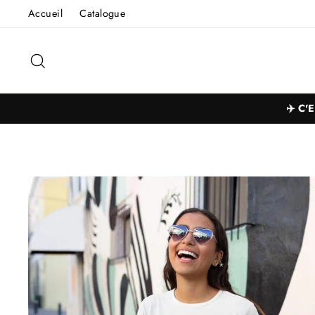
Passer
Accueil
Catalogue
au
contenu
Rechercher
✈️ C