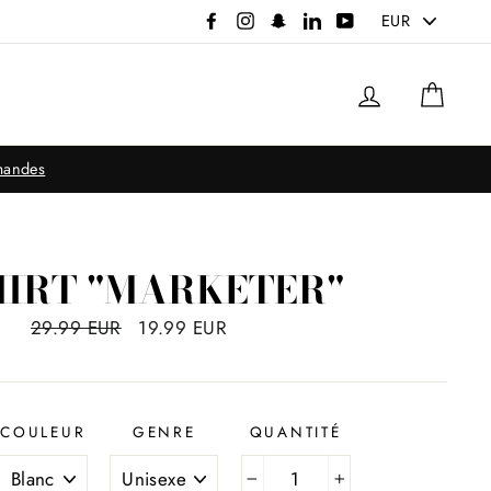
PICK
Facebook
Instagram
Snapchat
LinkedIn
YouTube
A
CURRENCY
Se connec
Pani
mmandes
HIRT "MARKETER"
Prix
29.99 EUR
Prix
19.99 EUR
régulier
réduit
COULEUR
GENRE
QUANTITÉ