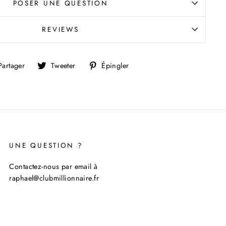
POSER UNE QUESTION
REVIEWS
Partager
Tweeter
Épingler
Partager
Tweeter
Épingler
sur
sur
sur
Facebook
Twitter
Pinterest
UNE QUESTION ?
Contactez-nous par email à
raphael@clubmillionnaire.fr